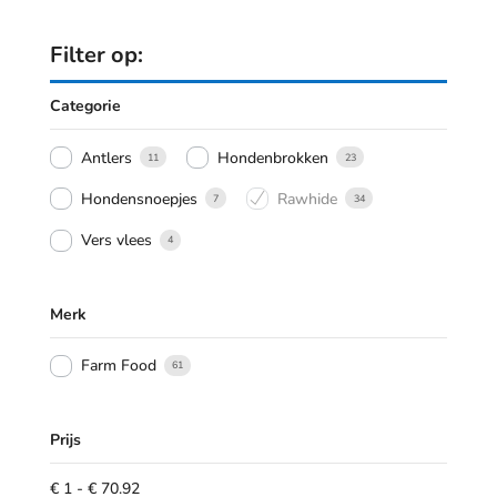
Filter op:
Categorie
Antlers
Hondenbrokken
11
23
Hondensnoepjes
Rawhide
7
34
Vers vlees
4
Merk
Farm Food
61
Prijs
€
1
-
€
70.92