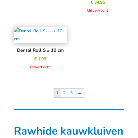
€
34,95
Uitverkocht
Dental Roll S ± 10 cm
€
1,99
Uitverkocht
1
2
3
→
Rawhide kauwkluiven