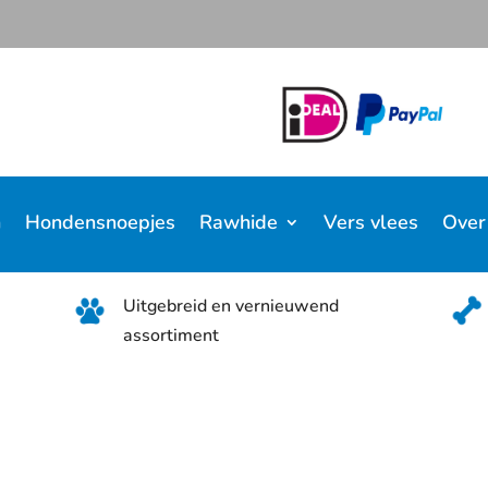
n
Hondensnoepjes
Rawhide
Vers vlees
Over
Uitgebreid en vernieuwend
assortiment