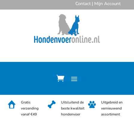
Contact
|
Mijn Account
Gratis
Uitsluitend de
Uitgebreid en
verzending
beste kwaliteit
vernieuwend
vanaf €49
hondenvoer
assortiment