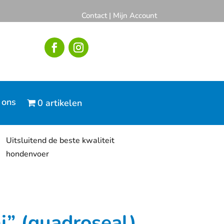
Contact
|
Mijn Account
 ons
0 artikelen
Uitsluitend de beste kwaliteit
hondenvoer
ni” (quadroseal)