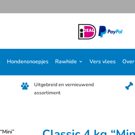
n
Hondensnoepjes
Rawhide
Vers vlees
Over
Uitgebreid en vernieuwend
assortiment
Classic 4 kg “Mi
 “Mini”