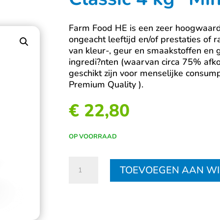
Farm Food HE is een zeer hoogwaardi
ongeacht leeftijd en/of prestaties of
van kleur-, geur en smaakstoffen en 
ingredi?nten (waarvan circa 75% afko
geschikt zijn voor menselijke consumpti
Premium Quality ).
€
22,80
OP VOORRAAD
Classic
TOEVOEGEN AAN W
4
kg
"Mini"
(quadroseal)
aantal