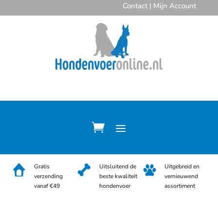
Contact
|
Mijn Account
Gratis
Uitsluitend de
Uitgebreid en
verzending
beste kwaliteit
vernieuwend
vanaf €49
hondenvoer
assortiment