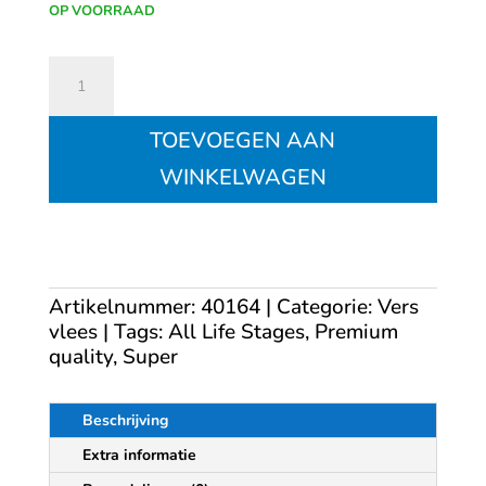
OP VOORRAAD
Farm
Food
Fresh
TOEVOEGEN AAN
Menu
Pens
WINKELWAGEN
en
Hart
300
g
aantal
Artikelnummer:
40164
Categorie:
Vers
vlees
Tags:
All Life Stages
,
Premium
quality
,
Super
Beschrijving
Extra informatie