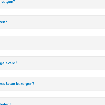
g volgen?
ten?
 geleverd?
res laten bezorgen?
fhalen?