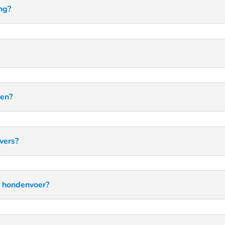
ng?
ren?
vers?
e hondenvoer?