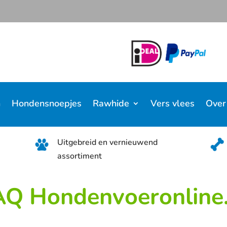
n
Hondensnoepjes
Rawhide
Vers vlees
Over
Uitgebreid en vernieuwend
assortiment
AQ Hondenvoeronline.